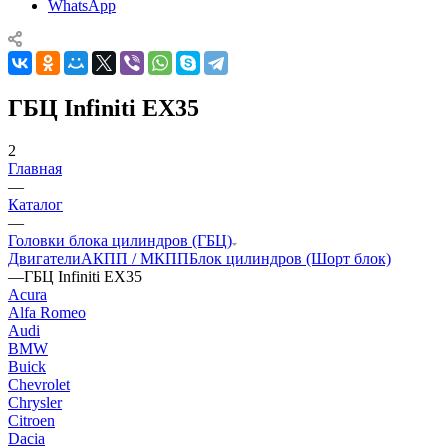
WhatsApp
ГБЦ Infiniti EX35
2
Главная
—
Каталог
—
Головки блока цилиндров (ГБЦ)
Двигатели
АКПП / МКПП
Блок цилиндров (Шорт блок)
—
ГБЦ Infiniti EX35
Acura
Alfa Romeo
Audi
BMW
Buick
Chevrolet
Chrysler
Citroen
Dacia