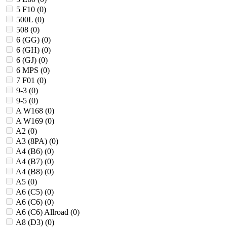
5 F10 (
0
)
500L (
0
)
508 (
0
)
6 (GG) (
0
)
6 (GH) (
0
)
6 (GJ) (
0
)
6 MPS (
0
)
7 F01 (
0
)
9-3 (
0
)
9-5 (
0
)
A W168 (
0
)
A W169 (
0
)
A2 (
0
)
A3 (8PA) (
0
)
A4 (B6) (
0
)
A4 (B7) (
0
)
A4 (B8) (
0
)
A5 (
0
)
A6 (C5) (
0
)
A6 (C6) (
0
)
A6 (C6) Allroad (
0
)
A8 (D3) (
0
)