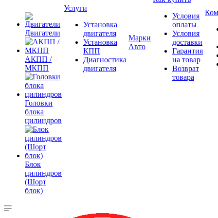
Услуги
Ком
Условия
Установка
оплаты
Двигатели
двигателя
Условия
Марки
Установка
доставки
Авто
КПП
Гарантия
АКПП /
Диагностика
на товар
МКПП
двигателя
Возврат
товара
Головки
блока
цилиндров
Блок
цилиндров
(Шорт
блок)