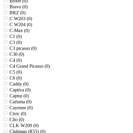
Boxer (
0
)
Bravo (
0
)
BRZ (
0
)
C W203 (
0
)
C W204 (
0
)
C-Max (
0
)
C1 (
0
)
C3 (
0
)
C3 picasso (
0
)
C30 (
0
)
C4 (
0
)
C4 Grand Picasso (
0
)
C5 (
0
)
C6 (
0
)
Caddy (
0
)
Captiva (
0
)
Captur (
0
)
Carisma (
0
)
Cayenne (
0
)
Civic (
0
)
Clio (
0
)
CLK W209 (
0
)
Clubman (R55) (
0
)