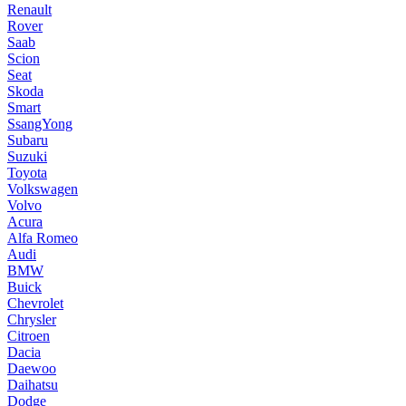
Renault
Rover
Saab
Scion
Seat
Skoda
Smart
SsangYong
Subaru
Suzuki
Toyota
Volkswagen
Volvo
Acura
Alfa Romeo
Audi
BMW
Buick
Chevrolet
Chrysler
Citroen
Dacia
Daewoo
Daihatsu
Dodge