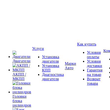
Как купить
Услуги
Ком
Условия
Установка
оплаты
Двигатели
двигателя
Условия
Марки
Установка
доставки
Авто
КПП
Гарантия
АКПП /
Диагностика
на товар
МКПП
двигателя
Возврат
товара
Головки
блока
цилиндров