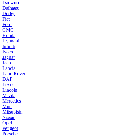
Daewoo
Daihatsu
Dodge
Fiat
Ford
GMC
Honda
Hyundai
Infiniti
Iveco
Jaguar
Jeep
Lancia
Land Rover
DAF
Lexus
Lincoln
Mazda
Mercedes
Mini
Mitsubishi
Nissan
Opel
Peugeot
Porsche