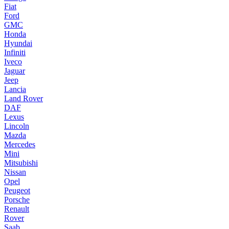
Fiat
Ford
GMC
Honda
Hyundai
Infiniti
Iveco
Jaguar
Jeep
Lancia
Land Rover
DAF
Lexus
Lincoln
Mazda
Mercedes
Mini
Mitsubishi
Nissan
Opel
Peugeot
Porsche
Renault
Rover
Saab