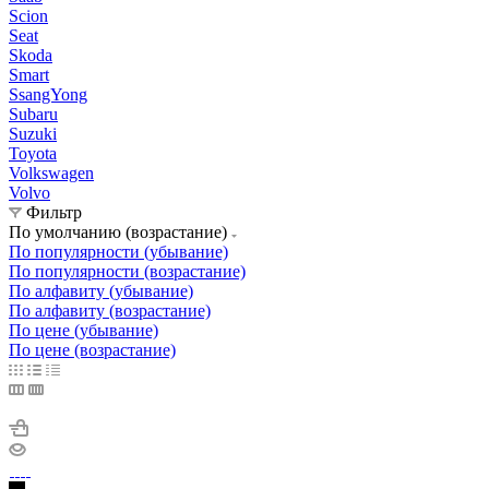
Scion
Seat
Skoda
Smart
SsangYong
Subaru
Suzuki
Toyota
Volkswagen
Volvo
Фильтр
По умолчанию (возрастание)
По популярности (убывание)
По популярности (возрастание)
По алфавиту (убывание)
По алфавиту (возрастание)
По цене (убывание)
По цене (возрастание)