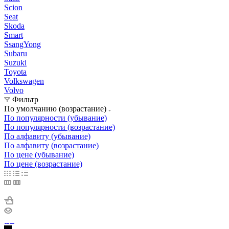
Scion
Seat
Skoda
Smart
SsangYong
Subaru
Suzuki
Toyota
Volkswagen
Volvo
Фильтр
По умолчанию (возрастание)
По популярности (убывание)
По популярности (возрастание)
По алфавиту (убывание)
По алфавиту (возрастание)
По цене (убывание)
По цене (возрастание)