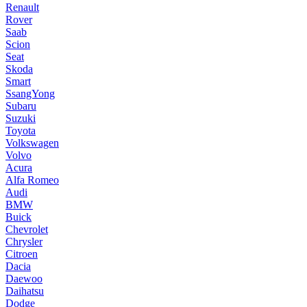
Renault
Rover
Saab
Scion
Seat
Skoda
Smart
SsangYong
Subaru
Suzuki
Toyota
Volkswagen
Volvo
Acura
Alfa Romeo
Audi
BMW
Buick
Chevrolet
Chrysler
Citroen
Dacia
Daewoo
Daihatsu
Dodge