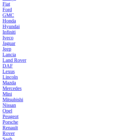
Fiat
Ford
GMC
Honda
Hyundai
Infiniti
Iveco
Jaguar
Jeep
Lancia
Land Rover
DAF
Lexus
Lincoln
Mazda
Mercedes
Mini
Mitsubishi
Nissan
Opel
Peugeot
Porsche
Renault
Rover
Saab