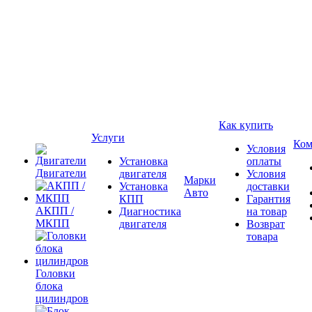
Как купить
Услуги
Ком
Условия
Установка
оплаты
Двигатели
двигателя
Условия
Марки
Установка
доставки
Авто
КПП
Гарантия
АКПП /
Диагностика
на товар
МКПП
двигателя
Возврат
товара
Головки
блока
цилиндров