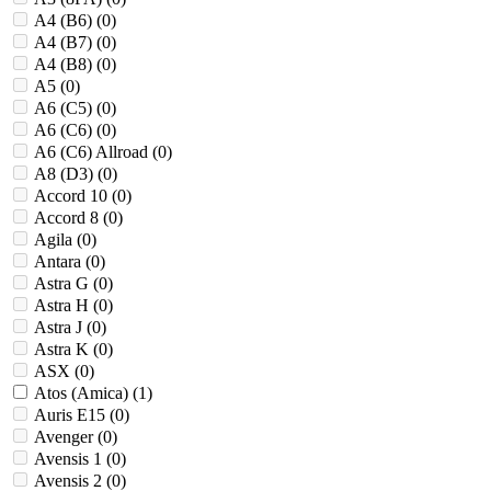
A4 (B6) (
0
)
A4 (B7) (
0
)
A4 (B8) (
0
)
A5 (
0
)
A6 (C5) (
0
)
A6 (C6) (
0
)
A6 (C6) Allroad (
0
)
A8 (D3) (
0
)
Accord 10 (
0
)
Accord 8 (
0
)
Agila (
0
)
Antara (
0
)
Astra G (
0
)
Astra H (
0
)
Astra J (
0
)
Astra K (
0
)
ASX (
0
)
Atos (Amica) (
1
)
Auris E15 (
0
)
Avenger (
0
)
Avensis 1 (
0
)
Avensis 2 (
0
)