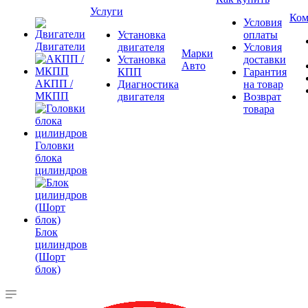
Услуги
Ком
Условия
Установка
оплаты
Двигатели
двигателя
Условия
Марки
Установка
доставки
Авто
КПП
Гарантия
АКПП /
Диагностика
на товар
МКПП
двигателя
Возврат
товара
Головки
блока
цилиндров
Блок
цилиндров
(Шорт
блок)