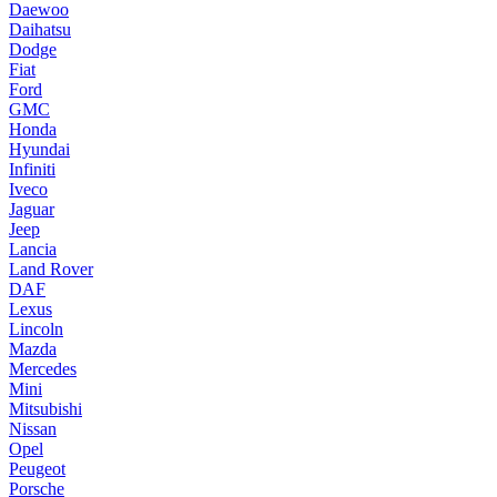
Daewoo
Daihatsu
Dodge
Fiat
Ford
GMC
Honda
Hyundai
Infiniti
Iveco
Jaguar
Jeep
Lancia
Land Rover
DAF
Lexus
Lincoln
Mazda
Mercedes
Mini
Mitsubishi
Nissan
Opel
Peugeot
Porsche