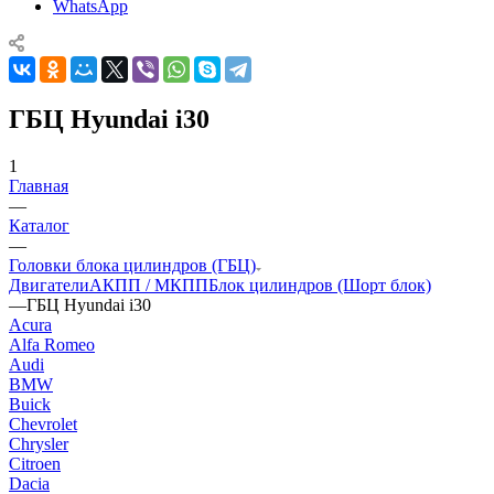
WhatsApp
ГБЦ Hyundai i30
1
Главная
—
Каталог
—
Головки блока цилиндров (ГБЦ)
Двигатели
АКПП / МКПП
Блок цилиндров (Шорт блок)
—
ГБЦ Hyundai i30
Acura
Alfa Romeo
Audi
BMW
Buick
Chevrolet
Chrysler
Citroen
Dacia