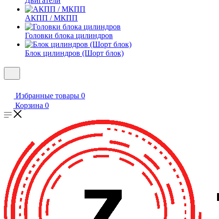
Двигатели
АКПП / МКПП
Головки блока цилиндров
Блок цилиндров (Шорт блок)
Избранные товары
0
Корзина
0