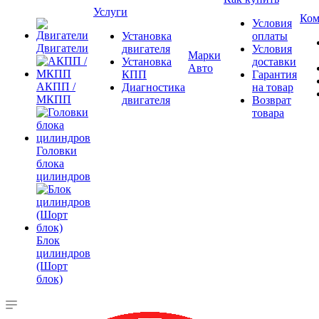
Услуги
Ком
Условия
Установка
оплаты
Двигатели
двигателя
Условия
Марки
Установка
доставки
Авто
КПП
Гарантия
АКПП /
Диагностика
на товар
МКПП
двигателя
Возврат
товара
Головки
блока
цилиндров
Блок
цилиндров
(Шорт
блок)