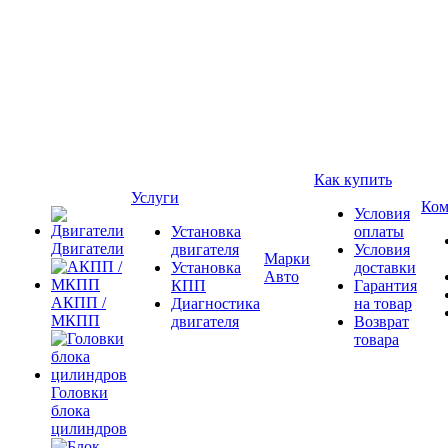
Как купить
Услуги
Ком
Условия
Установка
оплаты
Двигатели
двигателя
Условия
Марки
Установка
доставки
Авто
КПП
Гарантия
АКПП /
Диагностика
на товар
МКПП
двигателя
Возврат
товара
Головки
блока
цилиндров