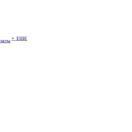
+ ЕЩЕ
такты