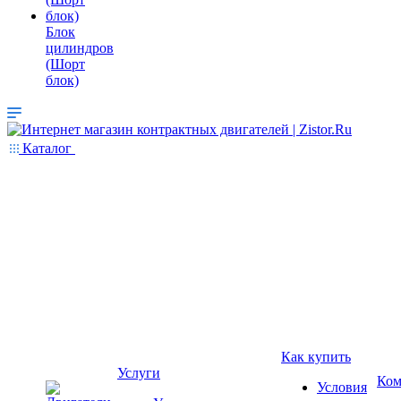
Блок
цилиндров
(Шорт
блок)
Каталог
Как купить
Услуги
Ком
Условия