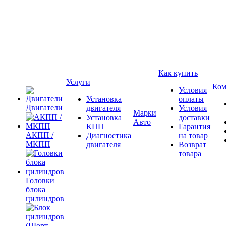
Как купить
Услуги
Ком
Условия
Установка
оплаты
Двигатели
двигателя
Условия
Марки
Установка
доставки
Авто
КПП
Гарантия
АКПП /
Диагностика
на товар
МКПП
двигателя
Возврат
товара
Головки
блока
цилиндров