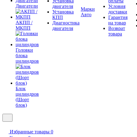
Установка
оплаты
Двигатели
двигателя
Условия
Марки
Установка
доставки
Авто
КПП
Гарантия
АКПП /
Диагностика
на товар
МКПП
двигателя
Возврат
товара
Головки
блока
цилиндров
Блок
цилиндров
(Шорт
блок)
Избранные товары
0