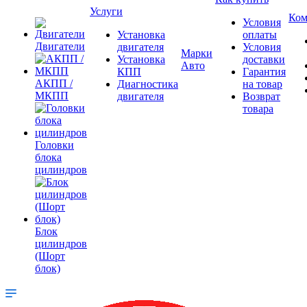
Услуги
Ком
Условия
Установка
оплаты
Двигатели
двигателя
Условия
Марки
Установка
доставки
Авто
КПП
Гарантия
АКПП /
Диагностика
на товар
МКПП
двигателя
Возврат
товара
Головки
блока
цилиндров
Блок
цилиндров
(Шорт
блок)