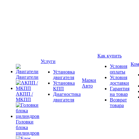
Как купить
Услуги
Ком
Условия
Установка
оплаты
Двигатели
двигателя
Условия
Марки
Установка
доставки
Авто
КПП
Гарантия
АКПП /
Диагностика
на товар
МКПП
двигателя
Возврат
товара
Головки
блока
цилиндров