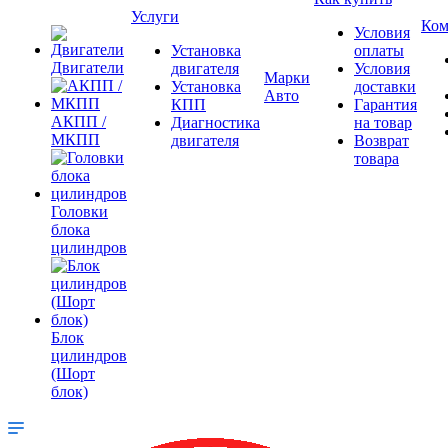
Услуги
Ком
Условия
Установка
оплаты
Двигатели
двигателя
Условия
Марки
Установка
доставки
Авто
КПП
Гарантия
АКПП /
Диагностика
на товар
МКПП
двигателя
Возврат
товара
Головки
блока
цилиндров
Блок
цилиндров
(Шорт
блок)