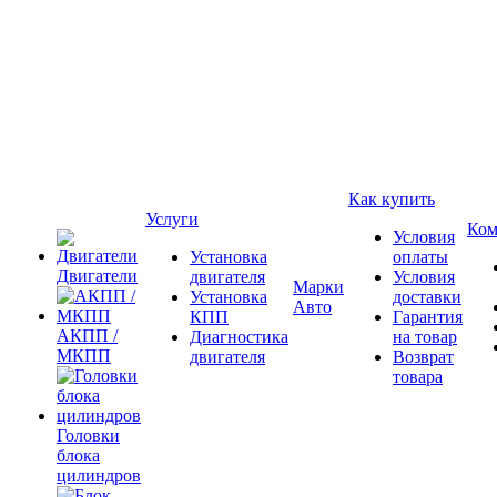
Как купить
Услуги
Ком
Условия
Установка
оплаты
Двигатели
двигателя
Условия
Марки
Установка
доставки
Авто
КПП
Гарантия
АКПП /
Диагностика
на товар
МКПП
двигателя
Возврат
товара
Головки
блока
цилиндров