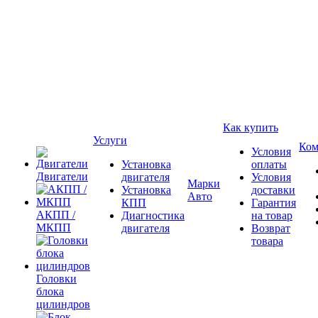
Как купить
Услуги
Ком
Условия
Установка
оплаты
Двигатели
двигателя
Условия
Марки
Установка
доставки
Авто
КПП
Гарантия
АКПП /
Диагностика
на товар
МКПП
двигателя
Возврат
товара
Головки
блока
цилиндров