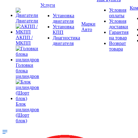
Услуги
Ком
Условия
Установка
оплаты
Двигатели
двигателя
Условия
Марки
Установка
доставки
Авто
КПП
Гарантия
АКПП /
Диагностика
на товар
МКПП
двигателя
Возврат
товара
Головки
блока
цилиндров
Блок
цилиндров
(Шорт
блок)