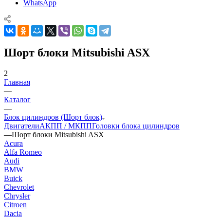
WhatsApp
Шорт блоки Mitsubishi ASX
2
Главная
—
Каталог
—
Блок цилиндров (Шорт блок)
Двигатели
АКПП / МКПП
Головки блока цилиндров
—
Шорт блоки Mitsubishi ASX
Acura
Alfa Romeo
Audi
BMW
Buick
Chevrolet
Chrysler
Citroen
Dacia