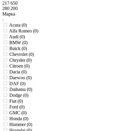
217 650
280 200
Марка
Acura (
0
)
Alfa Romeo (
0
)
Audi (
0
)
BMW (
0
)
Buick (
0
)
Chevrolet (
0
)
Chrysler (
0
)
Citroen (
0
)
Dacia (
0
)
Daewoo (
0
)
DAF (
0
)
Daihatsu (
0
)
Dodge (
0
)
Fiat (
0
)
Ford (
0
)
GMC (
0
)
Honda (
0
)
Hummer (
0
)
Hyundai (
0
)