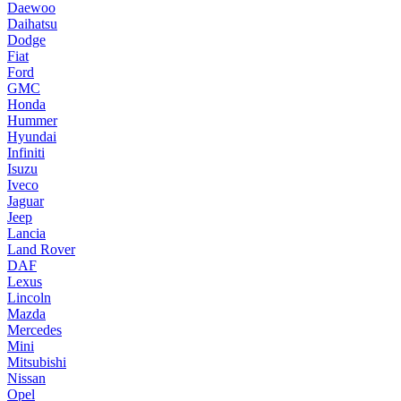
Daewoo
Daihatsu
Dodge
Fiat
Ford
GMC
Honda
Hummer
Hyundai
Infiniti
Isuzu
Iveco
Jaguar
Jeep
Lancia
Land Rover
DAF
Lexus
Lincoln
Mazda
Mercedes
Mini
Mitsubishi
Nissan
Opel