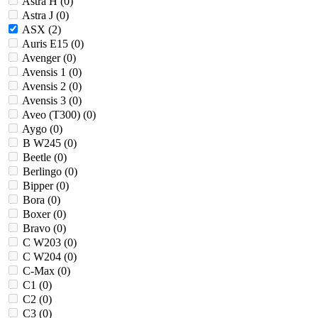
Astra H (
0
)
Astra J (
0
)
ASX (
2
)
Auris E15 (
0
)
Avenger (
0
)
Avensis 1 (
0
)
Avensis 2 (
0
)
Avensis 3 (
0
)
Aveo (T300) (
0
)
Aygo (
0
)
B W245 (
0
)
Beetle (
0
)
Berlingo (
0
)
Bipper (
0
)
Bora (
0
)
Boxer (
0
)
Bravo (
0
)
C W203 (
0
)
C W204 (
0
)
C-Max (
0
)
C1 (
0
)
C2 (
0
)
C3 (
0
)