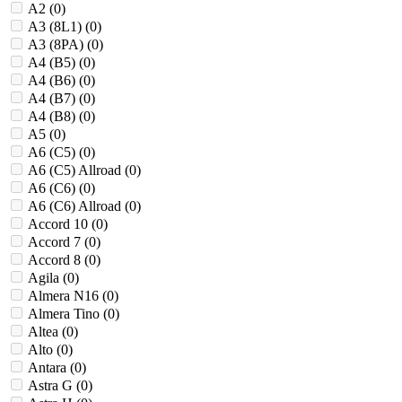
A2 (
0
)
A3 (8L1) (
0
)
A3 (8PA) (
0
)
A4 (B5) (
0
)
A4 (B6) (
0
)
A4 (B7) (
0
)
A4 (B8) (
0
)
A5 (
0
)
A6 (C5) (
0
)
A6 (C5) Allroad (
0
)
A6 (C6) (
0
)
A6 (C6) Allroad (
0
)
Accord 10 (
0
)
Accord 7 (
0
)
Accord 8 (
0
)
Agila (
0
)
Almera N16 (
0
)
Almera Tino (
0
)
Altea (
0
)
Alto (
0
)
Antara (
0
)
Astra G (
0
)