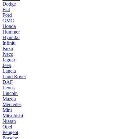
Dodge
Fiat
Ford
GMC
Honda
Hummer
Hyundai
Infiniti
Isuzu
Iveco
Jaguar
Jeep
Lancia
Land Rover
DAF
Lexus
Lincoln
Mazda
Mercedes
Mini
Mitsubishi
Nissan
Opel
Peugeot
Porsche