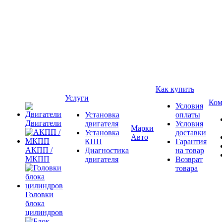
Как купить
Услуги
Ком
Условия
Установка
оплаты
Двигатели
двигателя
Условия
Марки
Установка
доставки
Авто
КПП
Гарантия
АКПП /
Диагностика
на товар
МКПП
двигателя
Возврат
товара
Головки
блока
цилиндров