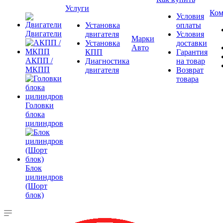
Услуги
Ком
Условия
Установка
оплаты
Двигатели
двигателя
Условия
Марки
Установка
доставки
Авто
КПП
Гарантия
АКПП /
Диагностика
на товар
МКПП
двигателя
Возврат
товара
Головки
блока
цилиндров
Блок
цилиндров
(Шорт
блок)