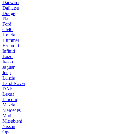
Daewoo
Daihatsu
Dodge
Fiat
Ford
GMC
Honda
Hummer
Hyundai
Infiniti
Isuzu
Iveco
Jaguar
Jeep
Lancia
Land Rover
DAF
Lexus
Lincoln
Mazda
Mercedes
Mini
Mitsubishi
Nissan
Opel