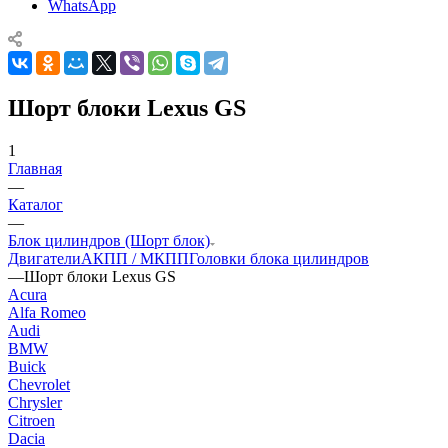
WhatsApp
Шорт блоки Lexus GS
1
Главная
—
Каталог
—
Блок цилиндров (Шорт блок)
Двигатели
АКПП / МКПП
Головки блока цилиндров
—
Шорт блоки Lexus GS
Acura
Alfa Romeo
Audi
BMW
Buick
Chevrolet
Chrysler
Citroen
Dacia