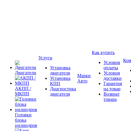
Как купить
Услуги
Ком
Условия
Установка
оплаты
Двигатели
двигателя
Условия
Марки
Установка
доставки
Авто
КПП
Гарантия
АКПП /
Диагностика
на товар
МКПП
двигателя
Возврат
товара
Головки
блока
цилиндров