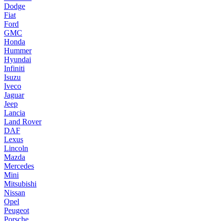
Dodge
Fiat
Ford
GMC
Honda
Hummer
Hyundai
Infiniti
Isuzu
Iveco
Jaguar
Jeep
Lancia
Land Rover
DAF
Lexus
Lincoln
Mazda
Mercedes
Mini
Mitsubishi
Nissan
Opel
Peugeot
Porsche