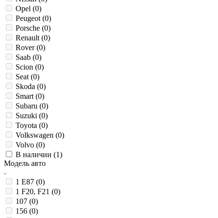
Opel (
0
)
Peugeot (
0
)
Porsche (
0
)
Renault (
0
)
Rover (
0
)
Saab (
0
)
Scion (
0
)
Seat (
0
)
Skoda (
0
)
Smart (
0
)
Subaru (
0
)
Suzuki (
0
)
Toyota (
0
)
Volkswagen (
0
)
Volvo (
0
)
В наличии (
1
)
Модель авто
1 E87 (
0
)
1 F20, F21 (
0
)
107 (
0
)
156 (
0
)