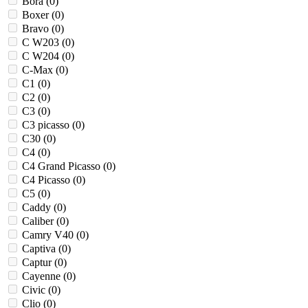
Bora (
0
)
Boxer (
0
)
Bravo (
0
)
C W203 (
0
)
C W204 (
0
)
C-Max (
0
)
C1 (
0
)
C2 (
0
)
C3 (
0
)
C3 picasso (
0
)
C30 (
0
)
C4 (
0
)
C4 Grand Picasso (
0
)
C4 Picasso (
0
)
C5 (
0
)
Caddy (
0
)
Caliber (
0
)
Camry V40 (
0
)
Captiva (
0
)
Captur (
0
)
Cayenne (
0
)
Civic (
0
)
Clio (
0
)