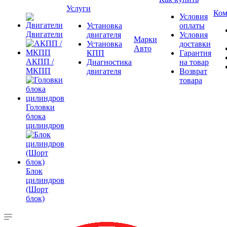
Услуги
Ком
Условия
Установка
оплаты
Двигатели
двигателя
Условия
Марки
Установка
доставки
Авто
КПП
Гарантия
АКПП /
Диагностика
на товар
МКПП
двигателя
Возврат
товара
Головки
блока
цилиндров
Блок
цилиндров
(Шорт
блок)