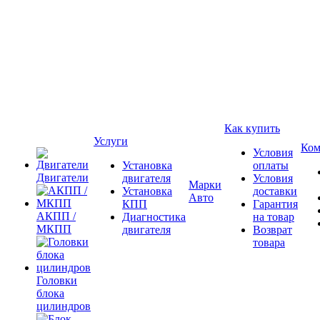
Как купить
Услуги
Ком
Условия
Установка
оплаты
Двигатели
двигателя
Условия
Марки
Установка
доставки
Авто
КПП
Гарантия
АКПП /
Диагностика
на товар
МКПП
двигателя
Возврат
товара
Головки
блока
цилиндров