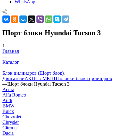
WhatsApp
Шорт блоки Hyundai Tucson 3
1
Главная
—
Каталог
—
Блок цилиндров (Шорт блок)
Двигатели
АКПП / МКПП
Головки блока цилиндров
—
Шорт блоки Hyundai Tucson 3
Acura
Alfa Romeo
Audi
BMW
Buick
Chevrolet
Chrysler
Citroen
Dacia