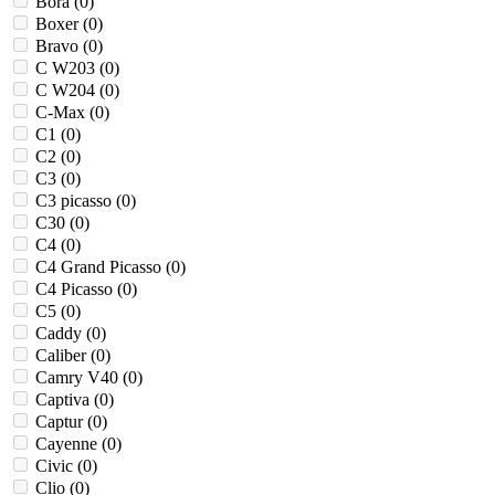
Bora (
0
)
Boxer (
0
)
Bravo (
0
)
C W203 (
0
)
C W204 (
0
)
C-Max (
0
)
C1 (
0
)
C2 (
0
)
C3 (
0
)
C3 picasso (
0
)
C30 (
0
)
C4 (
0
)
C4 Grand Picasso (
0
)
C4 Picasso (
0
)
C5 (
0
)
Caddy (
0
)
Caliber (
0
)
Camry V40 (
0
)
Captiva (
0
)
Captur (
0
)
Cayenne (
0
)
Civic (
0
)
Clio (
0
)