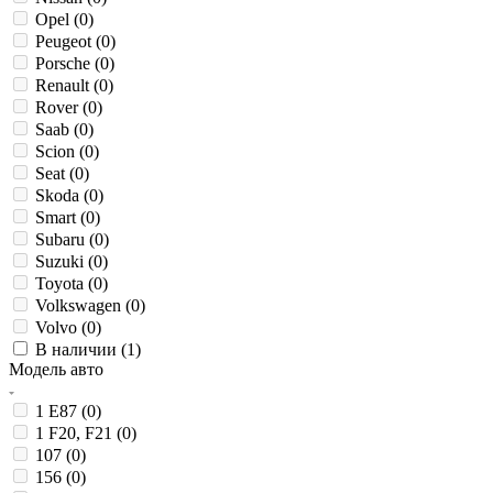
Opel (
0
)
Peugeot (
0
)
Porsche (
0
)
Renault (
0
)
Rover (
0
)
Saab (
0
)
Scion (
0
)
Seat (
0
)
Skoda (
0
)
Smart (
0
)
Subaru (
0
)
Suzuki (
0
)
Toyota (
0
)
Volkswagen (
0
)
Volvo (
0
)
В наличии (
1
)
Модель авто
1 E87 (
0
)
1 F20, F21 (
0
)
107 (
0
)
156 (
0
)