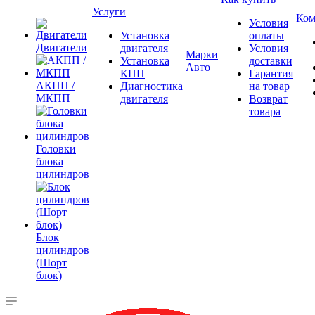
Услуги
Ком
Условия
Установка
оплаты
Двигатели
двигателя
Условия
Марки
Установка
доставки
Авто
КПП
Гарантия
АКПП /
Диагностика
на товар
МКПП
двигателя
Возврат
товара
Головки
блока
цилиндров
Блок
цилиндров
(Шорт
блок)