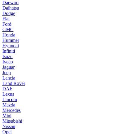
Daewoo
Daihatsu
Dodge
Fiat
Ford
GMC
Honda
Hummer
Hyundai
Infiniti
Isuzu
Iveco
Jaguar
Jeep
Lancia
Land Rover
DAF
Lexus
Lincoln
Mazda
Mercedes
Mini
Mitsubishi
Nissan
Opel