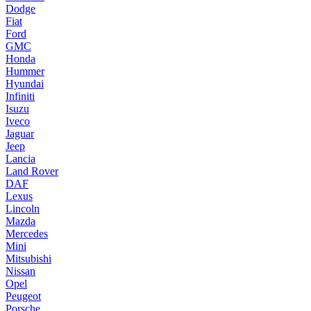
Dodge
Fiat
Ford
GMC
Honda
Hummer
Hyundai
Infiniti
Isuzu
Iveco
Jaguar
Jeep
Lancia
Land Rover
DAF
Lexus
Lincoln
Mazda
Mercedes
Mini
Mitsubishi
Nissan
Opel
Peugeot
Porsche