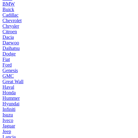
BMW
Buick
Cadillac
Chevrolet
Chrysler
Citroen
Dacia
Daewoo
Daihatsu
Dodge
Fiat
Ford
Genesis
GMC
Great Wall
Haval
Honda
Hummer
Hyundai
Infiniti
Isuzu
Iveco
Jaguar
Jeep
Lancia