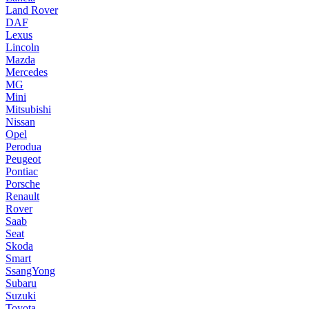
Land Rover
DAF
Lexus
Lincoln
Mazda
Mercedes
MG
Mini
Mitsubishi
Nissan
Opel
Perodua
Peugeot
Pontiac
Porsche
Renault
Rover
Saab
Seat
Skoda
Smart
SsangYong
Subaru
Suzuki
Toyota