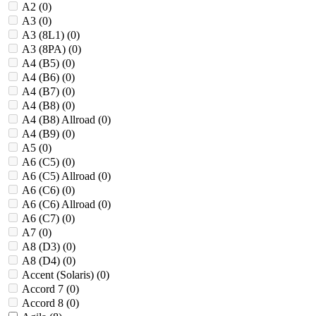
A2 (
0
)
A3 (
0
)
A3 (8L1) (
0
)
A3 (8PA) (
0
)
A4 (B5) (
0
)
A4 (B6) (
0
)
A4 (B7) (
0
)
A4 (B8) (
0
)
A4 (B8) Allroad (
0
)
A4 (B9) (
0
)
A5 (
0
)
A6 (C5) (
0
)
A6 (C5) Allroad (
0
)
A6 (C6) (
0
)
A6 (C6) Allroad (
0
)
A6 (C7) (
0
)
A7 (
0
)
A8 (D3) (
0
)
A8 (D4) (
0
)
Accent (Solaris) (
0
)
Accord 7 (
0
)
Accord 8 (
0
)