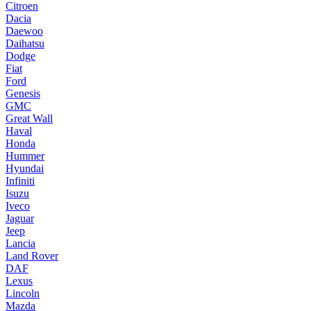
Citroen
Dacia
Daewoo
Daihatsu
Dodge
Fiat
Ford
Genesis
GMC
Great Wall
Haval
Honda
Hummer
Hyundai
Infiniti
Isuzu
Iveco
Jaguar
Jeep
Lancia
Land Rover
DAF
Lexus
Lincoln
Mazda