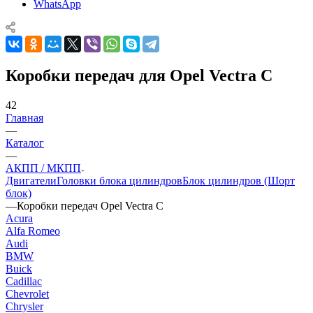
WhatsApp
Коробки передач для Opel Vectra C
42
Главная
—
Каталог
—
АКПП / МКПП
Двигатели
Головки блока цилиндров
Блок цилиндров (Шорт
блок)
—
Коробки передач Opel Vectra C
Acura
Alfa Romeo
Audi
BMW
Buick
Cadillac
Chevrolet
Chrysler