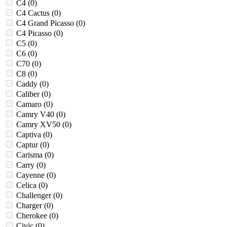
C4 (
0
)
C4 Cactus (
0
)
C4 Grand Picasso (
0
)
C4 Picasso (
0
)
C5 (
0
)
C6 (
0
)
C70 (
0
)
C8 (
0
)
Caddy (
0
)
Caliber (
0
)
Camaro (
0
)
Camry V40 (
0
)
Camry XV50 (
0
)
Captiva (
0
)
Captur (
0
)
Carisma (
0
)
Carry (
0
)
Cayenne (
0
)
Celica (
0
)
Challenger (
0
)
Charger (
0
)
Cherokee (
0
)
Civic (
0
)