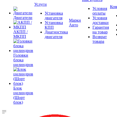
Услуги
Ком
Условия
Установка
оплаты
Двигатели
двигателя
Условия
Марки
Установка
доставки
Авто
КПП
Гарантия
АКПП /
Диагностика
на товар
МКПП
двигателя
Возврат
товара
Головки
блока
цилиндров
Блок
цилиндров
(Шорт
блок)