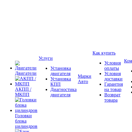
Как купить
Услуги
Ком
Условия
Установка
оплаты
Двигатели
двигателя
Условия
Марки
Установка
доставки
Авто
КПП
Гарантия
АКПП /
Диагностика
на товар
МКПП
двигателя
Возврат
товара
Головки
блока
цилиндров