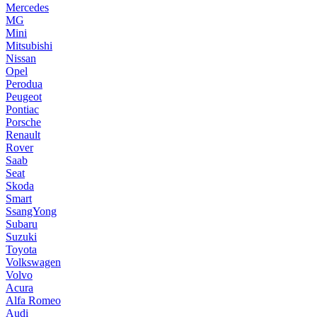
Mercedes
MG
Mini
Mitsubishi
Nissan
Opel
Perodua
Peugeot
Pontiac
Porsche
Renault
Rover
Saab
Seat
Skoda
Smart
SsangYong
Subaru
Suzuki
Toyota
Volkswagen
Volvo
Acura
Alfa Romeo
Audi