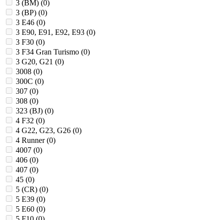
3 (BM) (
0
)
3 (BP) (
0
)
3 E46 (
0
)
3 E90, E91, E92, E93 (
0
)
3 F30 (
0
)
3 F34 Gran Turismo (
0
)
3 G20, G21 (
0
)
3008 (
0
)
300C (
0
)
307 (
0
)
308 (
0
)
323 (BJ) (
0
)
4 F32 (
0
)
4 G22, G23, G26 (
0
)
4 Runner (
0
)
4007 (
0
)
406 (
0
)
407 (
0
)
45 (
0
)
5 (CR) (
0
)
5 E39 (
0
)
5 E60 (
0
)
5 F10 (
0
)