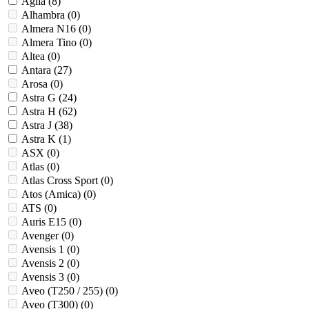
Agila (
8
)
Alhambra (
0
)
Almera N16 (
0
)
Almera Tino (
0
)
Altea (
0
)
Antara (
27
)
Arosa (
0
)
Astra G (
24
)
Astra H (
62
)
Astra J (
38
)
Astra K (
1
)
ASX (
0
)
Atlas (
0
)
Atlas Cross Sport (
0
)
Atos (Amica) (
0
)
ATS (
0
)
Auris E15 (
0
)
Avenger (
0
)
Avensis 1 (
0
)
Avensis 2 (
0
)
Avensis 3 (
0
)
Aveo (T250 / 255) (
0
)
Aveo (T300) (
0
)