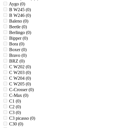
Aygo (
0
)
B W245 (
0
)
B W246 (
0
)
Baleno (
0
)
Beetle (
0
)
Berlingo (
0
)
Bipper (
0
)
Bora (
0
)
Boxer (
0
)
Bravo (
0
)
BRZ (
0
)
C W202 (
0
)
C W203 (
0
)
C W204 (
0
)
C W205 (
0
)
C-Crosser (
0
)
C-Max (
0
)
C1 (
0
)
C2 (
0
)
C3 (
0
)
C3 picasso (
0
)
C30 (
0
)