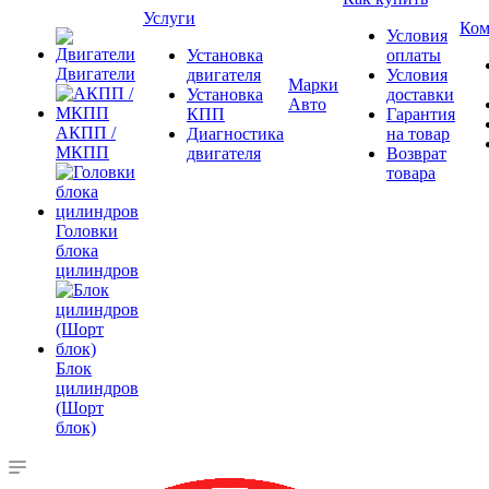
Услуги
Ком
Условия
Установка
оплаты
Двигатели
двигателя
Условия
Марки
Установка
доставки
Авто
КПП
Гарантия
АКПП /
Диагностика
на товар
МКПП
двигателя
Возврат
товара
Головки
блока
цилиндров
Блок
цилиндров
(Шорт
блок)