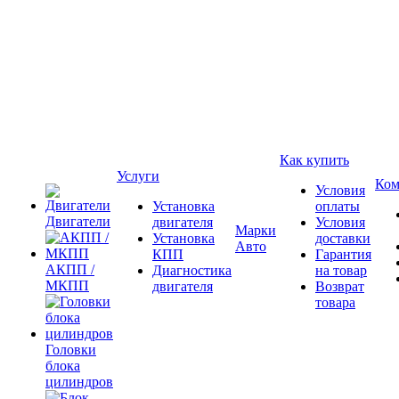
Как купить
Услуги
Ком
Условия
Установка
оплаты
Двигатели
двигателя
Условия
Марки
Установка
доставки
Авто
КПП
Гарантия
АКПП /
Диагностика
на товар
МКПП
двигателя
Возврат
товара
Головки
блока
цилиндров