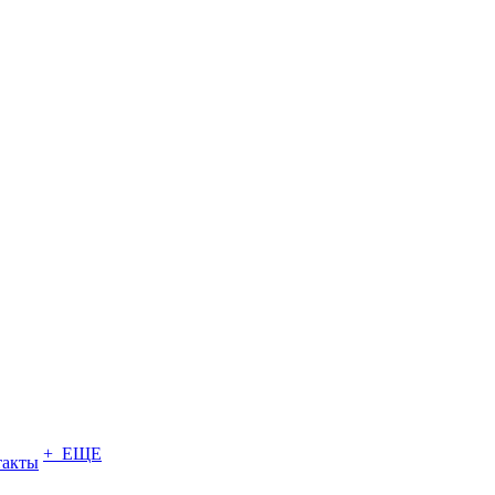
+ ЕЩЕ
такты