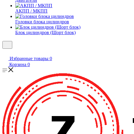
Двигатели
АКПП / МКПП
Головки блока цилиндров
Блок цилиндров (Шорт блок)
Избранные товары
0
Корзина
0