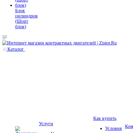
Блок
цилиндров
(Шорт
блок)
Каталог
Как купить
Услуги
Ком
Условия