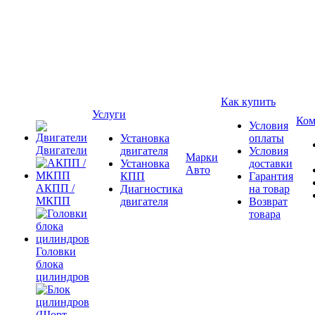
Как купить
Услуги
Ком
Условия
Установка
оплаты
Двигатели
двигателя
Условия
Марки
Установка
доставки
Авто
КПП
Гарантия
АКПП /
Диагностика
на товар
МКПП
двигателя
Возврат
товара
Головки
блока
цилиндров