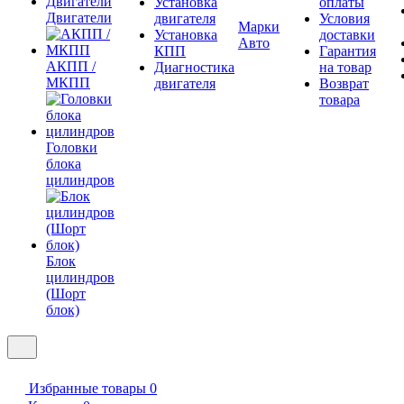
Установка
оплаты
Двигатели
двигателя
Условия
Марки
Установка
доставки
Авто
КПП
Гарантия
АКПП /
Диагностика
на товар
МКПП
двигателя
Возврат
товара
Головки
блока
цилиндров
Блок
цилиндров
(Шорт
блок)
Избранные товары
0