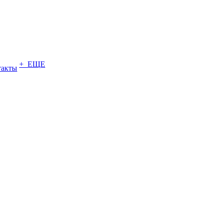
+ ЕЩЕ
такты