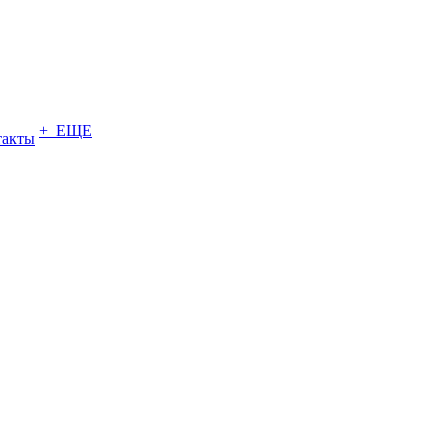
+ ЕЩЕ
такты