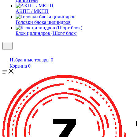
Двигатели
АКПП / МКПП
Головки блока цилиндров
Блок цилиндров (Шорт блок)
Избранные товары
0
Корзина
0