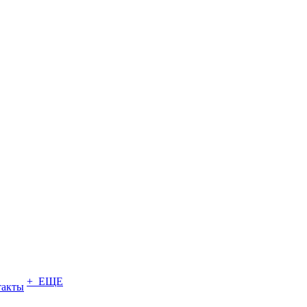
+ ЕЩЕ
такты