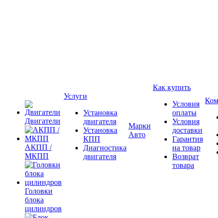
Как купить
Услуги
Ком
Условия
Установка
оплаты
Двигатели
двигателя
Условия
Марки
Установка
доставки
Авто
КПП
Гарантия
АКПП /
Диагностика
на товар
МКПП
двигателя
Возврат
товара
Головки
блока
цилиндров