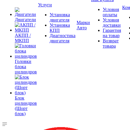
Услуги
Ком
Условия
Установка
оплаты
Двигатели
двигателя
Условия
Марки
Установка
доставки
Авто
КПП
Гарантия
АКПП /
Диагностика
на товар
МКПП
двигателя
Возврат
товара
Головки
блока
цилиндров
Блок
цилиндров
(Шорт
блок)