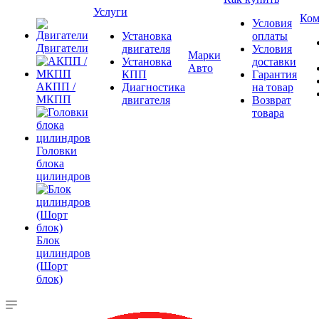
Услуги
Ком
Условия
Установка
оплаты
Двигатели
двигателя
Условия
Марки
Установка
доставки
Авто
КПП
Гарантия
АКПП /
Диагностика
на товар
МКПП
двигателя
Возврат
товара
Головки
блока
цилиндров
Блок
цилиндров
(Шорт
блок)