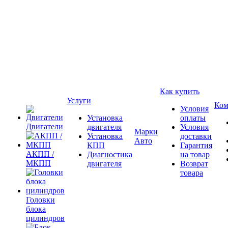
Как купить
Услуги
Ком
Условия
Установка
оплаты
Двигатели
двигателя
Условия
Марки
Установка
доставки
Авто
КПП
Гарантия
АКПП /
Диагностика
на товар
МКПП
двигателя
Возврат
товара
Головки
блока
цилиндров