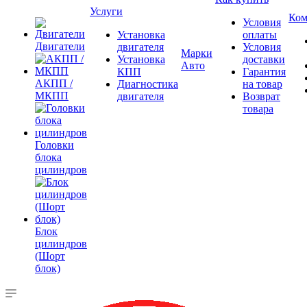
Услуги
Ком
Условия
Установка
оплаты
Двигатели
двигателя
Условия
Марки
Установка
доставки
Авто
КПП
Гарантия
АКПП /
Диагностика
на товар
МКПП
двигателя
Возврат
товара
Головки
блока
цилиндров
Блок
цилиндров
(Шорт
блок)