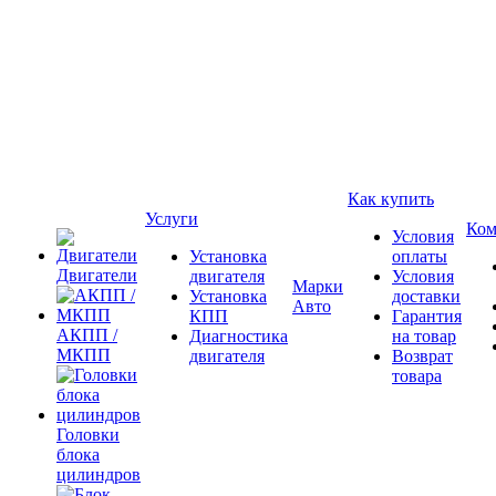
Как купить
Услуги
Ком
Условия
Установка
оплаты
Двигатели
двигателя
Условия
Марки
Установка
доставки
Авто
КПП
Гарантия
АКПП /
Диагностика
на товар
МКПП
двигателя
Возврат
товара
Головки
блока
цилиндров