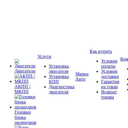
Как купить
Услуги
Ком
Условия
Установка
оплаты
Двигатели
двигателя
Условия
Марки
Установка
доставки
Авто
КПП
Гарантия
АКПП /
Диагностика
на товар
МКПП
двигателя
Возврат
товара
Головки
блока
цилиндров