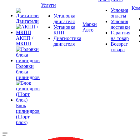
Услуги
Ком
Условия
Установка
оплаты
Двигатели
двигателя
Условия
Марки
Установка
доставки
Авто
КПП
Гарантия
АКПП /
Диагностика
на товар
МКПП
двигателя
Возврат
товара
Головки
блока
цилиндров
Блок
цилиндров
(Шорт
блок)