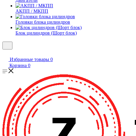
Двигатели
АКПП / МКПП
Головки блока цилиндров
Блок цилиндров (Шорт блок)
Избранные товары
0
Корзина
0