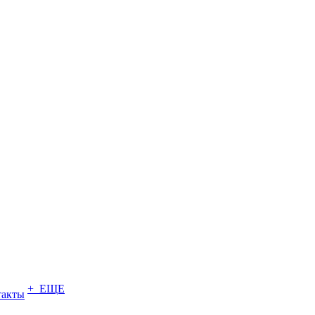
+ ЕЩЕ
такты