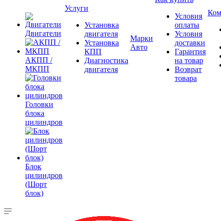
Услуги
Ком
Условия
Установка
оплаты
Двигатели
двигателя
Условия
Марки
Установка
доставки
Авто
КПП
Гарантия
АКПП /
Диагностика
на товар
МКПП
двигателя
Возврат
товара
Головки
блока
цилиндров
Блок
цилиндров
(Шорт
блок)