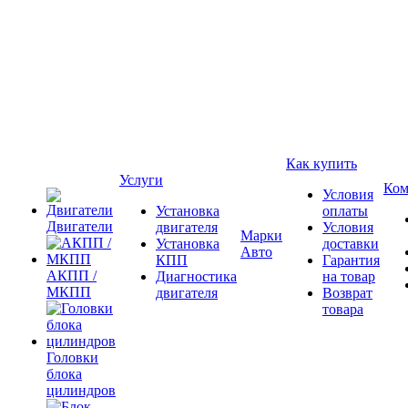
Как купить
Услуги
Ком
Условия
Установка
оплаты
Двигатели
двигателя
Условия
Марки
Установка
доставки
Авто
КПП
Гарантия
АКПП /
Диагностика
на товар
МКПП
двигателя
Возврат
товара
Головки
блока
цилиндров