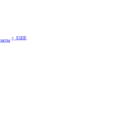
+ ЕЩЕ
такты