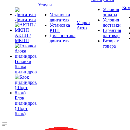
Услуги
Ком
Условия
Установка
оплаты
Двигатели
двигателя
Условия
Марки
Установка
доставки
Авто
КПП
Гарантия
АКПП /
Диагностика
на товар
МКПП
двигателя
Возврат
товара
Головки
блока
цилиндров
Блок
цилиндров
(Шорт
блок)