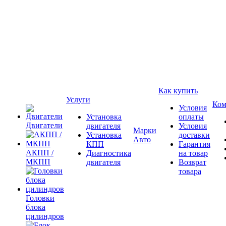
Как купить
Услуги
Ком
Условия
Установка
оплаты
Двигатели
двигателя
Условия
Марки
Установка
доставки
Авто
КПП
Гарантия
АКПП /
Диагностика
на товар
МКПП
двигателя
Возврат
товара
Головки
блока
цилиндров