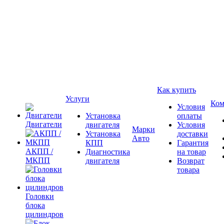
Как купить
Услуги
Ком
Условия
Установка
оплаты
Двигатели
двигателя
Условия
Марки
Установка
доставки
Авто
КПП
Гарантия
АКПП /
Диагностика
на товар
МКПП
двигателя
Возврат
товара
Головки
блока
цилиндров